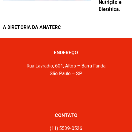
Nutrição e
Dietética.
A DIRETORIA DA ANATERC
ENDEREÇO
Rua Lavradio, 601, Altos – Barra Funda
São Paulo – SP
CONTATO
(11) 5539-0526