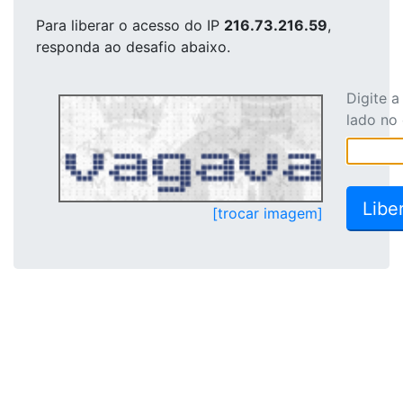
Para liberar o acesso
do IP
216.73.216.59
,
responda ao desafio abaixo.
Digite 
lado no
[trocar imagem]