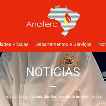
dades Filiadas
Departamentos e Serviços
Not
NOTÍCIAS
–
Fale conosco, tire suas dúvidas ou solicite as informações