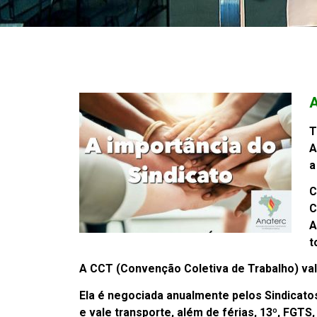
A
T
A
a
C
C
A
t
A CCT (Convenção Coletiva de Trabalho) va
Ela é negociada anualmente pelos Sindicatos
e vale transporte, além de férias, 13º, FG