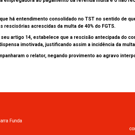
a empregadora ao pagamento da referida multa e o não re
u que há entendimento consolidado no TST no sentido de que
as rescisórias acrescidas da multa de 40% do FGTS.
seu artigo 14, estabelece que a rescisão antecipada do co
dispensa imotivada, justificando assim a incidência da multa
panharam o relator, negando provimento ao agravo interp
Barra Funda
co