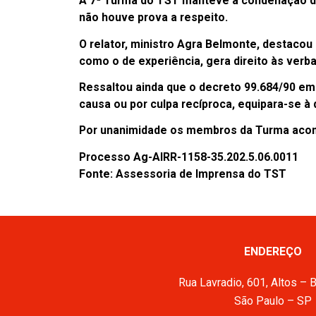
A 7ª Turma do TST manteve a condenação d
não houve prova a respeito.
O relator, ministro Agra Belmonte, destaco
como o de experiência, gera direito às verb
Ressaltou ainda que o decreto 99.684/90 em 
causa ou por culpa recíproca, equipara-se à 
Por unanimidade os membros da Turma acom
Processo Ag-AIRR-1158-35.202.5.06.0011
Fonte: Assessoria de Imprensa do TST
ENDEREÇO
Rua Lavradio, 601, Altos – 
São Paulo – SP