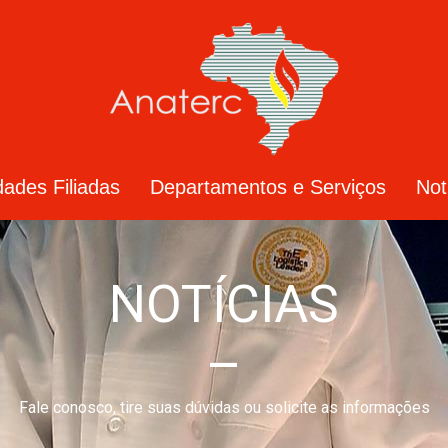
dades Filiadas
Departamentos e Serviços
Not
NOTÍCIAS
–
Fale conosco, tire suas dúvidas ou solicite as informações