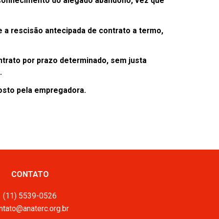
conhecimento do alegado abandono, vez que
 a rescisão antecipada de contrato a termo,
ntrato por prazo determinado, sem justa
.
osto pela empregadora.
CONTATO
(11) 5539-0526
ntato@anaterc.org.br