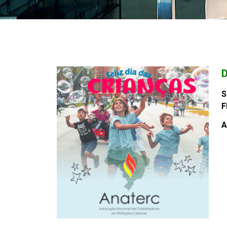
S
F
A