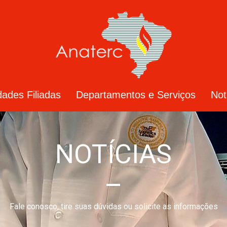
dades Filiadas
Departamentos e Serviços
Not
NOTÍCIAS
–
Fale conosco, tire suas dúvidas ou solicite as informações