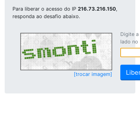
Para liberar o acesso
do IP
216.73.216.150
,
responda ao desafio abaixo.
Digite 
lado no
[trocar imagem]