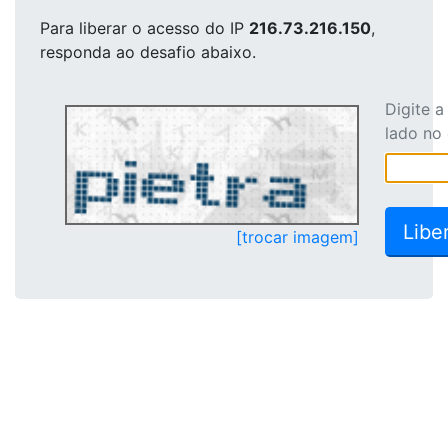
Para liberar o acesso
do IP
216.73.216.150
,
responda ao desafio abaixo.
Digite 
lado no
[trocar imagem]