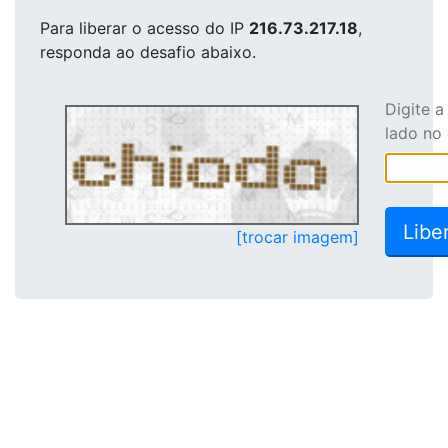
Para liberar o acesso
do IP
216.73.217.18
,
responda ao desafio abaixo.
Digite 
lado no
[trocar imagem]