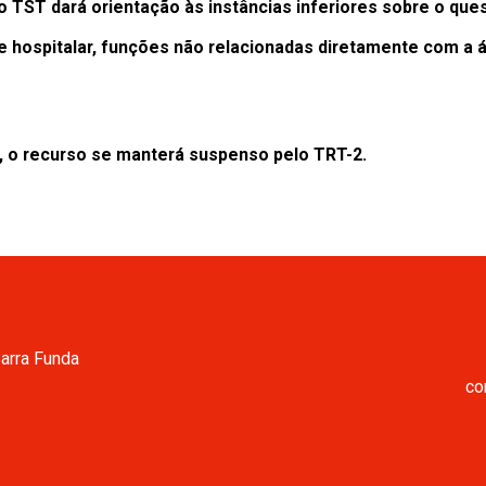
o TST dará orientação às instâncias inferiores sobre o qu
spitalar, funções não relacionadas diretamente com a áre
a, o recurso se manterá suspenso pelo TRT-2.
Barra Funda
co