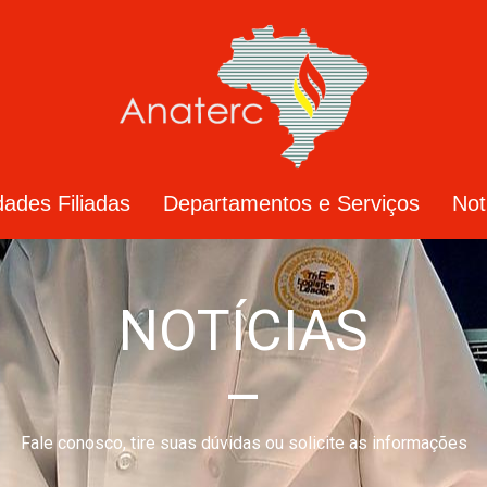
dades Filiadas
Departamentos e Serviços
Not
NOTÍCIAS
–
Fale conosco, tire suas dúvidas ou solicite as informações