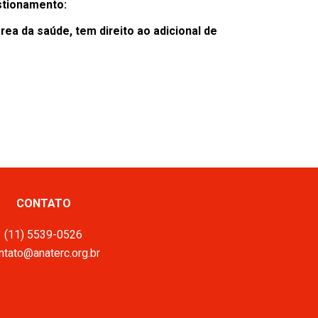
estionamento:
a da saúde, tem direito ao adicional de
CONTATO
(11) 5539-0526
ntato@anaterc.org.br