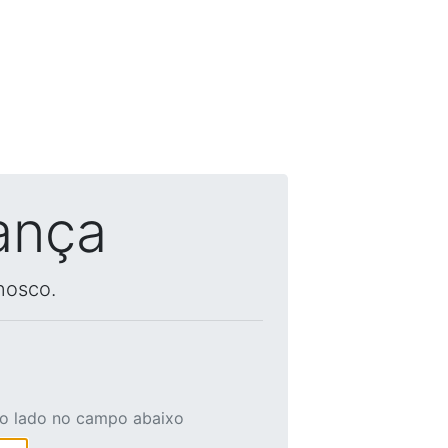
ança
nosco.
ao lado no campo abaixo