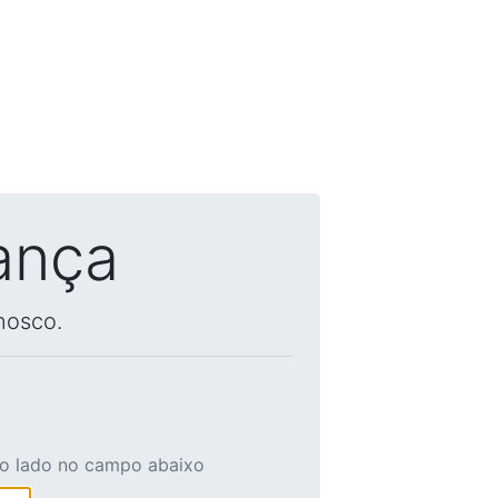
ança
nosco.
ao lado no campo abaixo